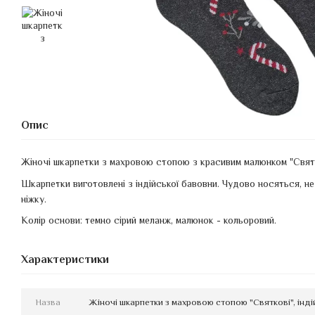
Опис
Жіночі шкарпетки з махровою стопою з красивим малюнком "Святк
Шкарпетки виготовлені з індійської бавовни. Чудово носяться, н
ніжку.
Колір основи: темно сірий меланж, малюнок - кольоровий.
Характеристики
Назва
Жіночі шкарпетки з махровою стопою "Святкові", інд