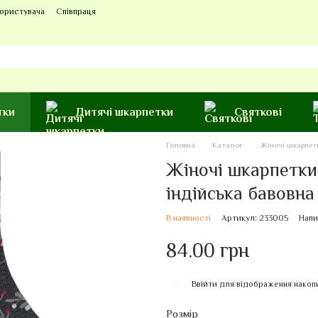
користувача
Співпраця
тки
Дитячі шкарпетки
Святкові
Головна
Каталог
Жіночі шкарпет
Жіночі шкарпетки 
індійська бавовна
В наявності
Артикул: 233005
Напи
84.00 грн
Ввійти
для відображення накоп
%
Розмір