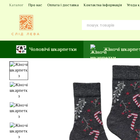
Перейти до основного контенту
Каталог
Про нас
Оплата і доставка
Контактна інформація
Угода 
Чоловічі шкарпетки
Жіночі шкарпе