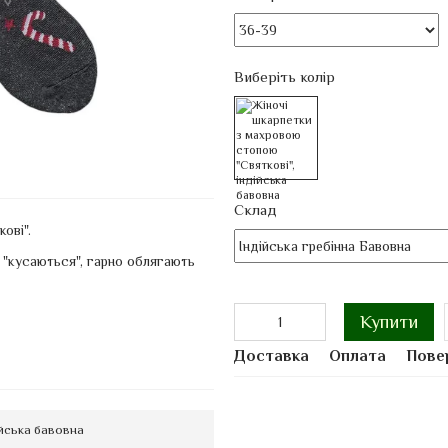
Виберіть колір
Склад
ові".
е "кусаються", гарно облягають
Купити
Доставка
Оплата
Пове
ійська бавовна