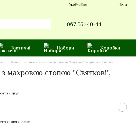
Укр
Рус
Eng
Вхід
067 351-40-44
Тактичні
Набори
Коробки
ки
Жіночі шкарпетки з махровою стопою "Святкові", індійська бавовна
з махровою стопою "Святкові",
сати відгук
ичувальної знижки