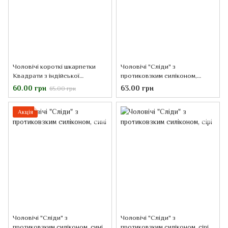
Чоловічі короткі шкарпетки
Чоловічі "Сліди" з
Квадрати з індійської
протиковзким силіконом,
бавовни, чорні/сірі, 42-43
коричневі
60.00 грн
63.00 грн
65.00 грн
Акція
Чоловічі "Сліди" з
Чоловічі "Сліди" з
протиковзким силіконом, сині
протиковзким силіконом, сірі