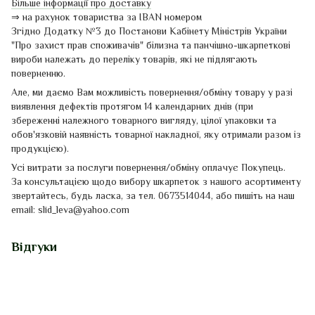
Більше інформації про доставку
⇒ на рахунок товариства за IBAN номером
Згідно Додатку №3 до Постанови Кабінету Міністрів України
"Про захист прав споживачів" білизна та панчішно-шкарпеткові
вироби належать до переліку товарів, які не підлягають
поверненню.
Але, ми даємо Вам можливість повернення/обміну товару у разі
виявлення дефектів протягом 14 календарних днів
(
при
збереженні
належного
товарного
вигляду
,
цілої упаковки
та
обов'язковій наявність
товарної накладної
, яку отримали разом із
продукцією)
.
Усі витрати за послуги повернення/обміну оплачує Покупець.
За консультацією щодо вибору шкарпеток з нашого асортименту
звертайтесь, будь ласка, за тел. 0673514044, або пишіть на наш
email: slid_leva@yahoo.com
Відгуки