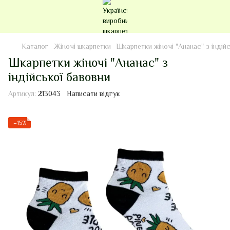
Каталог
Жіночі шкарпетки
Шкарпетки жіночі "Ананас" з індій
Шкарпетки жіночі "Ананас" з
індійської бавовни
Артикул:
213043
Написати відгук
−15%