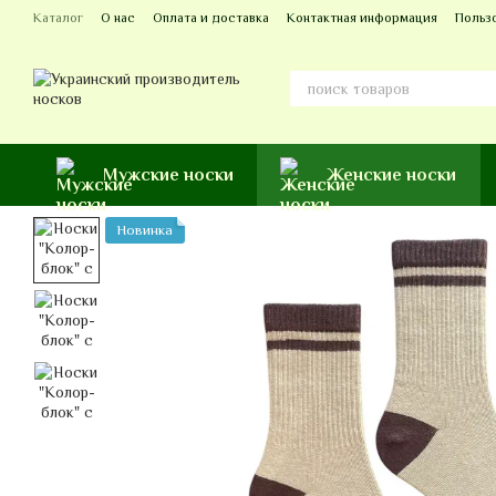
Перейти к основному контенту
Каталог
О нас
Оплата и доставка
Контактная информация
Польз
Мужские носки
Женские носки
Новинка