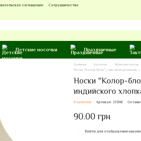
овательское соглашение
Сотрудничество
Детские носочки
Праздничные
Главная
Каталог
Женские носки
Носки "Колор-блок" с високой резинкой, 
Носки "Колор-блок
индийского хлопк
В наличии
Артикул: 213118
Остави
90.00 грн
Войти
для отображения накопи
%