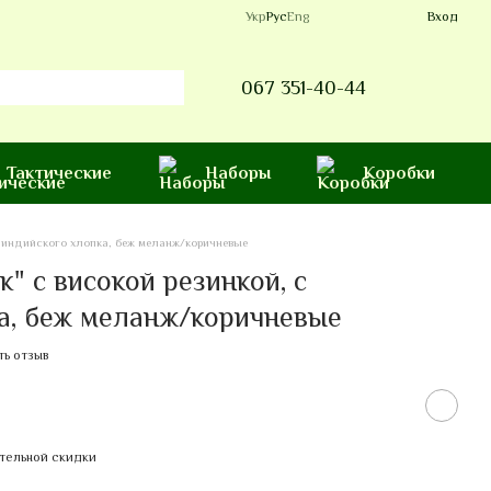
Укр
Рус
Eng
Вход
067 351-40-44
Тактические
Наборы
Коробки
с индийского хлопка, беж меланж/коричневые
" с високой резинкой, с
а, беж меланж/коричневые
ть отзыв
тельной скидки