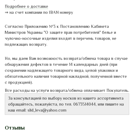
Подробнее о доставке
⇒
на счет компании по IBAN номеру
Согласно Приложению
№3
к Постановлению
Кабинета
Министров
Украины
"
О защите
прав потребителей"
белье
и
чулочно-
носочные
изделия
входят в перечень
товаров,
не
подлежащих
возврату.
Но, мы даем Вам возможность возврата/обмена товара в случае
обнаружения дефектов в течение 14 календарных дней (при
сохранении надлежащего товарного вида, целой упаковки и
обязательного наличия товарной накладной, полученной вместе
с продукцией).
Все расходы на услуги возврата/обмена оплачивает Покупатель.
За консультацией
по выбору
носков
из нашего ассортимента
обращайтесь
,
пожалуйста
,
по тел.
0673514044
,
или
пишите
на
наш
email
:
slid_leva@yahoo.com
Отзывы