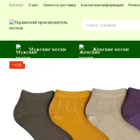
Перейти к основному контенту
Каталог
О нас
Оплата и доставка
Контактная информация
Польз
Мужские носки
Женские носки
−12%