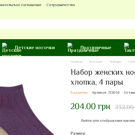
овательское соглашение
Сотрудничество
Детские носочки
Праздничные
Главная
Каталог
Наборы
Наб
Набор женских но
хлопка, 4 пары
В наличии
Артикул: 213034
Остав
204.00 грн
232.00
Войти
для отображения накопи
%
Размер