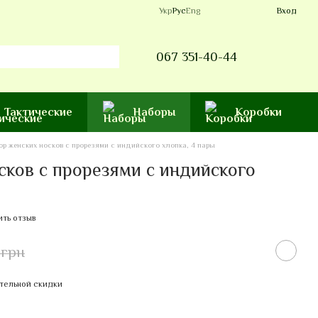
Укр
Рус
Eng
Вход
067 351-40-44
Тактические
Наборы
Коробки
ор женских носков с прорезями с индийского хлопка, 4 пары
сков с прорезями с индийского
ить отзыв
 грн
тельной скидки