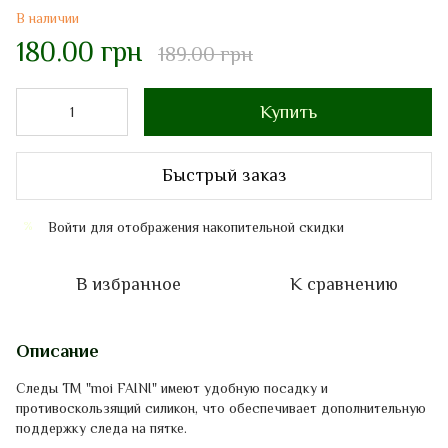
В наличии
180.00 грн
189.00 грн
Купить
Быстрый заказ
Войти
для отображения накопительной скидки
%
В избранное
К сравнению
Описание
Следы
ТМ "
moi FAINI
"
имеют
удобную
посадку
и
противоскользящий
силикон
,
что
обеспечивает
дополнительную
поддержку
следа
на пятке
.