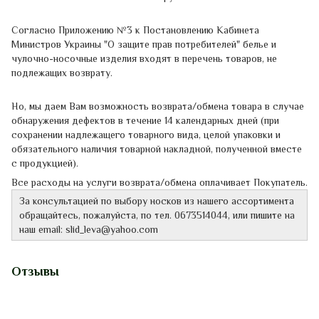
Согласно Приложению
№3
к Постановлению
Кабинета
Министров
Украины
"
О защите
прав потребителей"
белье
и
чулочно-
носочные
изделия
входят в перечень
товаров,
не
подлежащих
возврату.
Но, мы даем Вам возможность возврата/обмена товара в случае
обнаружения дефектов в течение 14 календарных дней (при
сохранении надлежащего товарного вида, целой упаковки и
обязательного наличия товарной накладной, полученной вместе
с продукцией).
Все расходы на услуги возврата/обмена оплачивает Покупатель.
За консультацией
по выбору
носков
из нашего ассортимента
обращайтесь
,
пожалуйста
,
по тел.
0673514044
,
или
пишите
на
наш
email
:
slid_leva@yahoo.com
Отзывы