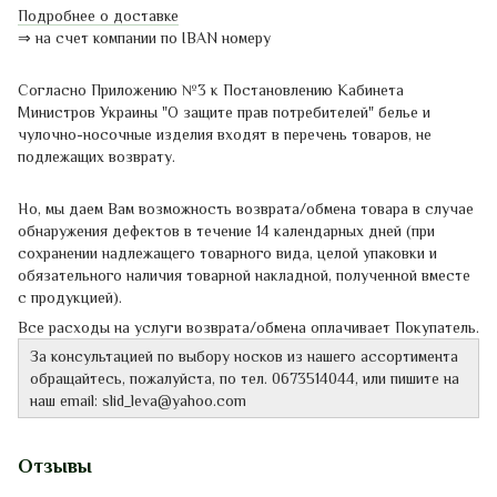
Подробнее о доставке
⇒
на счет компании по IBAN номеру
Согласно Приложению
№3
к Постановлению
Кабинета
Министров
Украины
"
О защите
прав потребителей"
белье
и
чулочно-
носочные
изделия
входят в перечень
товаров,
не
подлежащих
возврату.
Но, мы даем Вам возможность возврата/обмена товара в случае
обнаружения дефектов в течение 14 календарных дней (при
сохранении надлежащего товарного вида, целой упаковки и
обязательного наличия товарной накладной, полученной вместе
с продукцией).
Все расходы на услуги возврата/обмена оплачивает Покупатель.
За консультацией
по выбору
носков
из нашего ассортимента
обращайтесь
,
пожалуйста
,
по тел.
0673514044
,
или
пишите
на
наш
email
:
slid_leva@yahoo.com
Отзывы