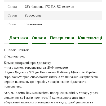
Склад
78% бавовна, 17% ПА, 5% еластан
Сезон
Всесезонні
Стиль
З малюнком
Доставка
Оплата
Повернення
Консультація
1. Новою Поштою.
2. Укрпоштою.
Більше інформації про доставку
⇒ на рахунок товариства за IBAN номером
Згідно Додатку №3 до Постанови Кабінету Міністрів України
"Про захист прав споживачів" білизна та панчішно-шкарпеткові
вироби належать до переліку товарів, які не підлягають
поверненню.
Але, ми даємо Вам можливість повернення/обміну товару у разі
виявлення дефектів протягом 14 календарних днів
(
при
збереженні
належного
товарного
вигляду
,
цілої упаковки
та