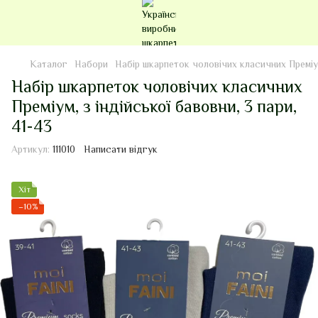
Каталог
Набори
Набір шкарпеток чоловічих класичних Преміум,
Набір шкарпеток чоловічих класичних
Преміум, з індійської бавовни, 3 пари,
41-43
Артикул:
111010
Написати відгук
Хіт
−10%