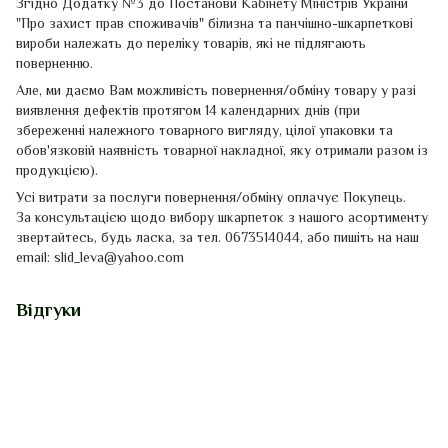
Згідно Додатку №3 до Постанови Кабінету Міністрів України
"Про захист прав споживачів" білизна та панчішно-шкарпеткові
вироби належать до переліку товарів, які не підлягають
поверненню.
Але, ми даємо Вам можливість повернення/обміну товару у разі
виявлення дефектів протягом 14 календарних днів
(
при
збереженні
належного
товарного
вигляду
,
цілої упаковки
та
обов'язковій наявність
товарної накладної
, яку отримали разом із
продукцією)
.
Усі витрати за послуги повернення/обміну оплачує Покупець.
За консультацією щодо вибору шкарпеток з нашого асортименту
звертайтесь, будь ласка, за тел. 0673514044, або пишіть на наш
email: slid_leva@yahoo.com
Відгуки