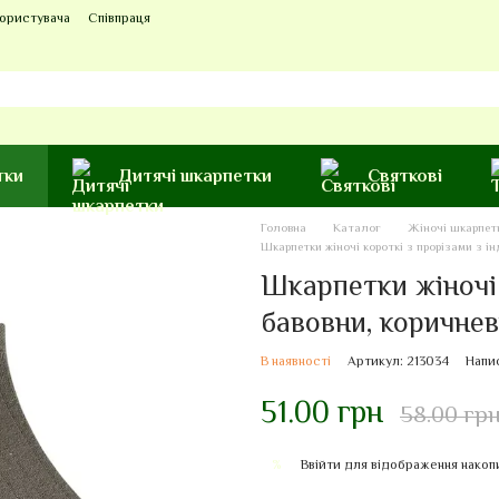
користувача
Співпраця
тки
Дитячі шкарпетки
Святкові
Головна
Каталог
Жіночі шкарпет
Шкарпетки жіночі короткі з прорізами з ін
Шкарпетки жіночі 
бавовни, коричнев
В наявності
Артикул: 213034
Напис
51.00 грн
58.00 гр
Ввійти
для відображення накоп
%