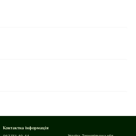
Контактна інформація
067 351-40-44
Україна, Тернопільська обл.,