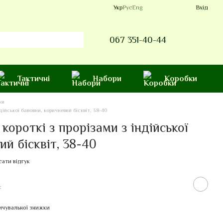
Укр
Рус
Eng
Вхід
067 351-40-44
Тактичні
Набори
Коробки
ки
дійської бавовни, коричневий бісквіт, 38-40
короткі з прорізами з індійської
ий бісквіт, 38-40
ати відгук
н
ичувальної знижки